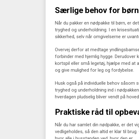
Særlige behov for børn
Når du pakker en nødpakke til børn, er det
tryghed og underholdning. I en krisesituat
sikkerhed, selv når omgivelserne er uvante
Overvej derfor at medtage yndlingsbamsen
forbinder med hjemlig hygge. Derudover k
kortspil eller små legetøj, hjælpe med a
og give mulighed for leg og fordybelse.
Husk også på individuelle behov såsom su
tryghed og underholdning ind i nødpakken, 
hverdagen pludselig bliver vendt på hoved
Praktiske råd til opbev
Når du har samlet din nødpakke, er det v
vedligeholdes, så den altid er klar til brug
hvor alle i husstanden ved, hvor den er.