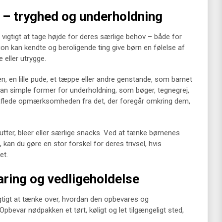
 – tryghed og underholdning
 vigtigt at tage højde for deres særlige behov – både for
ion kan kendte og beroligende ting give børn en følelse af
 eller utrygge.
, en lille pude, et tæppe eller andre genstande, som barnet
an simple former for underholdning, som bøger, tegnegrej,
t aflede opmærksomheden fra det, der foregår omkring dem,
tter, bleer eller særlige snacks. Ved at tænke børnenes
kan du gøre en stor forskel for deres trivsel, hvis
et.
aring og vedligeholdelse
igtigt at tænke over, hvordan den opbevares og
. Opbevar nødpakken et tørt, køligt og let tilgængeligt sted,