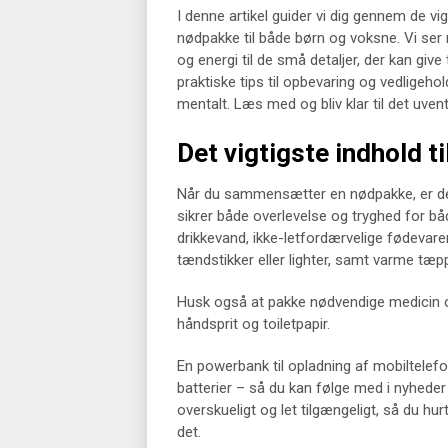
I denne artikel guider vi dig gennem de v
nødpakke til både børn og voksne. Vi se
og energi til de små detaljer, der kan giv
praktiske tips til opbevaring og vedligeho
mentalt. Læs med og bliv klar til det uven
Det vigtigste indhold t
Når du sammensætter en nødpakke, er de
sikrer både overlevelse og tryghed for b
drikkevand, ikke-letfordærvelige fødevare
tændstikker eller lighter, samt varme tæp
Husk også at pakke nødvendige medicin og
håndsprit og toiletpapir.
En powerbank til opladning af mobiltelef
batterier – så du kan følge med i nyheder o
overskueligt og let tilgængeligt, så du hur
det.