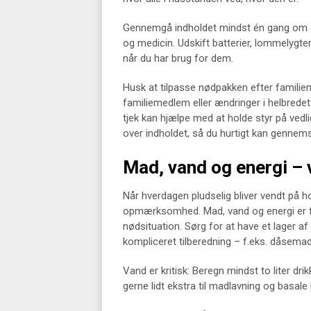
Gennemgå indholdet mindst én gang om år
og medicin. Udskift batterier, lommelygter
når du har brug for dem.
Husk at tilpasse nødpakken efter familie
familiemedlem eller ændringer i helbrede
tjek kan hjælpe med at holde styr på vedli
over indholdet, så du hurtigt kan gennem
Mad, vand og energi – 
Når hverdagen pludselig bliver vendt på h
opmærksomhed. Mad, vand og energi er f
nødsituation. Sørg for at have et lager a
kompliceret tilberedning – f.eks. dåsema
Vand er kritisk: Beregn mindst to liter dri
gerne lidt ekstra til madlavning og basale