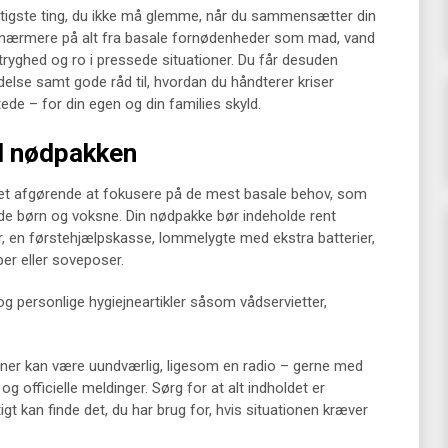
igtigste ting, du ikke må glemme, når du sammensætter din
r nærmere på alt fra basale fornødenheder som mad, vand
e tryghed og ro i pressede situationer. Du får desuden
ldelse samt gode råd til, hvordan du håndterer kriser
tede – for din egen og din families skyld.
il nødpakken
t afgørende at fokusere på de mest basale behov, som
åde børn og voksne. Din nødpakke bør indeholde rent
r, en førstehjælpskasse, lommelygte med ekstra batterier,
per eller soveposer.
 personlige hygiejneartikler såsom vådservietter,
oner kan være uundværlig, ligesom en radio – gerne med
g officielle meldinger. Sørg for at alt indholdet er
tigt kan finde det, du har brug for, hvis situationen kræver