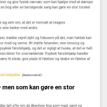
 rutiner og give fysisk nærvær, som kan hjælpe med at dæmpe
 en bog eller en beroligende sang kan gøre en stor forskel
 sig selv om, at det er normalt at reagere
le sine tanker med andre.
er, trække vejret dybt og fokusere på det, man faktisk kan
for mad og varme. At støtte hinanden, vise omsorg og
psykisk førstehjælp, og det er vigtigt at huske, at det er helt
ionen bliver for overvældende. Psykisk førstehjælp handler
re til stede, give plads til følelser og skabe en følelse af
God nødpakke
.
– men som kan gøre en stor
ler det ofte om de åbenlyse ting som mad, vand og