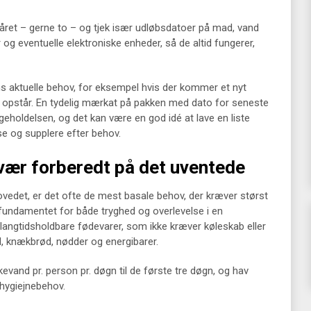
et – gerne to – og tjek især udløbsdatoer på mad, vand
 og eventuelle elektroniske enheder, så de altid fungerer,
ns aktuelle behov, for eksempel hvis der kommer et nyt
t opstår. En tydelig mærkat på pakken med dato for seneste
geholdelsen, og det kan være en god idé at lave en liste
se og supplere efter behov.
vær forberedt på det uventede
ovedet, er det ofte de mest basale behov, der kræver størst
undamentet for både tryghed og overlevelse i en
f langtidsholdbare fødevarer, som ikke kræver køleskab eller
d, knækbrød, nødder og energibarer.
kkevand pr. person pr. døgn til de første tre døgn, og hav
 hygiejnebehov.