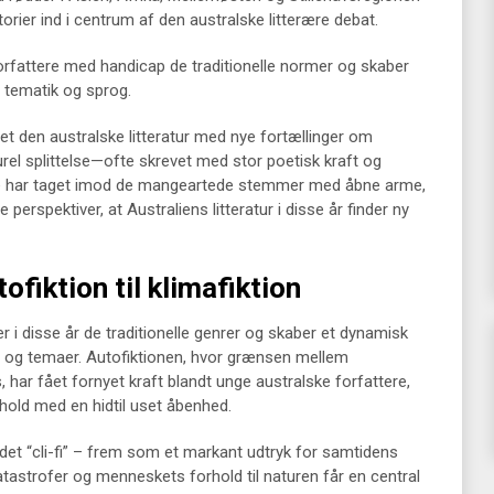
torier ind i centrum af den australske litterære debat.
orfattere med handicap de traditionelle normer og skaber
e tematik og sprog.
 den australske litteratur med nye fortællinger om
turel splittelse—ofte skrevet med stor poetisk kraft og
ere har taget imod de mangeartede stemmer med åbne arme,
perspektiver, at Australiens litteratur i disse år finder ny
ofiktion til klimafiktion
er i disse år de traditionelle genrer og skaber et dynamisk
 og temaer. Autofiktionen, hvor grænsen mellem
s, har fået fornyet kraft blandt unge australske forfattere,
rhold med en hidtil uset åbenhed.
det “cli-fi” – frem som et markant udtryk for samtidens
tastrofer og menneskets forhold til naturen får en central