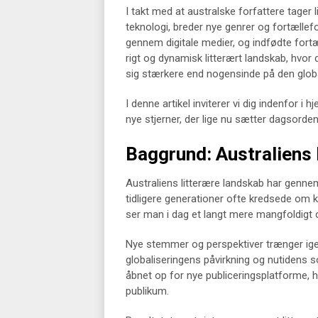
I takt med at australske forfattere tager l
teknologi, breder nye genrer og fortællefo
gennem digitale medier, og indfødte fortæ
rigt og dynamisk litterært landskab, hvor 
sig stærkere end nogensinde på den glob
I denne artikel inviterer vi dig indenfor i
nye stjerner, der lige nu sætter dagsorde
Baggrund: Australiens 
Australiens litterære landskab har genne
tidligere generationer ofte kredsede om 
ser man i dag et langt mere mangfoldigt 
Nye stemmer og perspektiver trænger igen
globaliseringens påvirkning og nutidens s
åbnet op for nye publiceringsplatforme, hv
publikum.