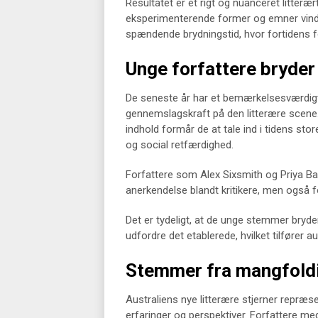
Resultatet er et rigt og nuanceret litterær
eksperimenterende former og emner vinder
spændende brydningstid, hvor fortidens f
Unge forfattere bryde
De seneste år har et bemærkelsesværdigt
gennemslagskraft på den litterære scene.
indhold formår de at tale ind i tidens stor
og social retfærdighed.
Forfattere som Alex Sixsmith og Priya B
anerkendelse blandt kritikere, men også 
Det er tydeligt, at de unge stemmer bryd
udfordre det etablerede, hvilket tilfører au
Stemmer fra mangfoldi
Australiens nye litterære stjerner repræs
erfaringer og perspektiver. Forfattere me