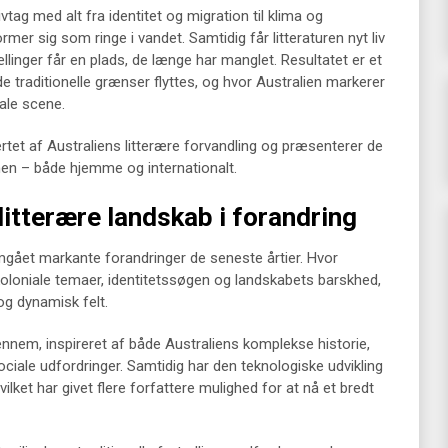
ivtag med alt fra identitet og migration til klima og
rmer sig som ringe i vandet. Samtidig får litteraturen nyt liv
llinger får en plads, de længe har manglet. Resultatet er et
de traditionelle grænser flyttes, og hvor Australien markerer
ale scene.
 hjertet af Australiens litterære forvandling og præsenterer de
nen – både hjemme og internationalt.
litterære landskab i forandring
mgået markante forandringer de seneste årtier. Hvor
koloniale temaer, identitetssøgen og landskabets barskhed,
og dynamisk felt.
nem, inspireret af både Australiens komplekse historie,
ociale udfordringer. Samtidig har den teknologiske udvikling
ilket har givet flere forfattere mulighed for at nå et bredt