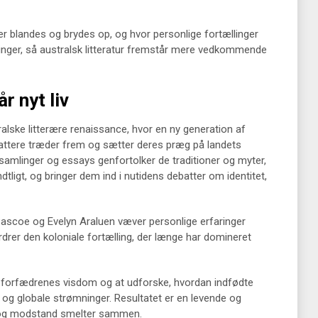
rer blandes og brydes op, og hvor personlige fortællinger
nger, så australsk litteratur fremstår mere vedkommende
r nyt liv
tralske litterære renaissance, hvor en ny generation af
rfattere træder frem og sætter deres præg på landets
samlinger og essays genfortolker de traditioner og myter,
dtligt, og bringer dem ind i nutidens debatter om identitet,
ascoe og Evelyn Araluen væver personlige erfaringer
drer den koloniale fortælling, der længe har domineret
 forfædrenes visdom og at udforske, hvordan indfødte
 og globale strømninger. Resultatet er en levende og
on og modstand smelter sammen.