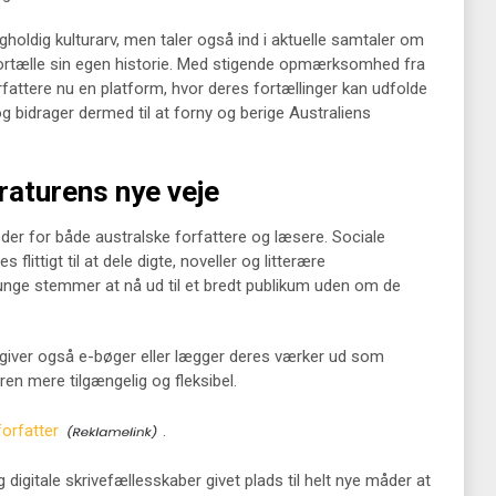
 righoldig kulturarv, men taler også ind i aktuelle samtaler om
t fortælle sin egen historie. Med stigende opmærksomhed fra
orfattere nu en platform, hvor deres fortællinger kan udfolde
g bidrager dermed til at forny og berige Australiens
eraturens nye veje
eder for både australske forfattere og læsere. Sociale
ittigt til at dele digte, noveller og litterære
r unge stemmer at nå ud til et bredt publikum uden om de
dgiver også e-bøger eller lægger deres værker ud som
ren mere tilgængelig og fleksibel.
forfatter
.
 digitale skrivefællesskaber givet plads til helt nye måder at