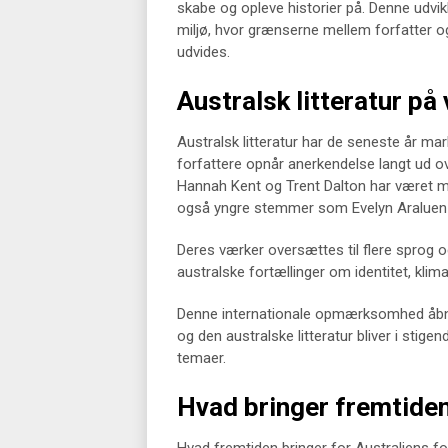
skabe og opleve historier på. Denne udvikl
miljø, hvor grænserne mellem forfatter o
udvides.
Australsk litteratur p
Australsk litteratur har de seneste år mar
forfattere opnår anerkendelse langt ud 
Hannah Kent og Trent Dalton har været me
også yngre stemmer som Evelyn Araluen
Deres værker oversættes til flere sprog o
australske fortællinger om identitet, kli
Denne internationale opmærksomhed åbner
og den australske litteratur bliver i stig
temaer.
Hvad bringer fremtiden