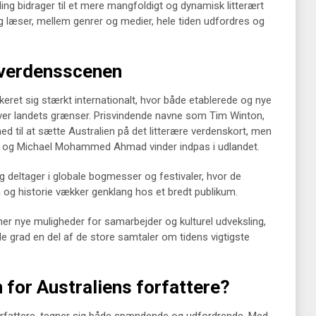
ing bidrager til et mere mangfoldigt og dynamisk litterært
g læser, mellem genrer og medier, hele tiden udfordres og
å verdensscenen
keret sig stærkt internationalt, hvor både etablerede og nye
over landets grænser. Prisvindende navne som Tim Winton,
d til at sætte Australien på det litterære verdenskort, men
 og Michael Mohammed Ahmad vinder indpas i udlandet.
g deltager i globale bogmesser og festivaler, hvor de
ma og historie vækker genklang hos et bredt publikum.
 nye muligheder for samarbejder og kulturel udveksling,
ende grad en del af de store samtaler om tidens vigtigste
 for Australiens forfattere?