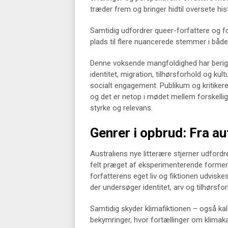
træder frem og bringer hidtil oversete his
Samtidig udfordrer queer-forfattere og f
plads til flere nuancerede stemmer i båd
Denne voksende mangfoldighed har beriget
identitet, migration, tilhørsforhold og kul
socialt engagement. Publikum og kritik
og det er netop i mødet mellem forskellige 
styrke og relevans.
Genrer i opbrud: Fra aut
Australiens nye litterære stjerner udfordr
felt præget af eksperimenterende former
forfatterens eget liv og fiktionen udviske
der undersøger identitet, arv og tilhørsfo
Samtidig skyder klimafiktionen – også kal
bekymringer, hvor fortællinger om klimaka