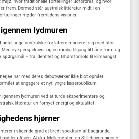
t miljø, hvor traditionelle fortællinger udfordres, og hvor
 frem. Dermed står australsk litteratur midt i en
ortællinger møder fremtidens visioner.
r igennem lydmuren
 antal unge australske forfattere markeret sig med stor
 Med nye perspektiver og en modig tilgang til både form og
e spørgsmål – fra identitet og tilhørsforhold til klimaangst
anerjee har med deres debutværker ikke blot opnået
formået at engagere et nyt, yngre læserpublikum.
er igennem lydmuren ved at turde eksperimentere og
stralsk litteratur en fornyet energi og aktualitet.
ghedens hjørner
enterer i stigende grad et bredt spektrum af baggrunde,
d rødder i Asien, Afrika, Mellemøsten og Stillehavsregionen