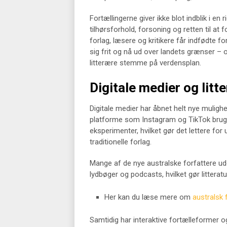
Fortællingerne giver ikke blot indblik i en
tilhørsforhold, forsoning og retten til a
forlag, læsere og kritikere får indfødte f
sig frit og nå ud over landets grænser – o
litterære stemme på verdensplan.
Digitale medier og litt
Digitale medier har åbnet helt nye muligh
platforme som Instagram og TikTok bruges fl
eksperimenter, hvilket gør det lettere fo
traditionelle forlag.
Mange af de nye australske forfattere u
lydbøger og podcasts, hvilket gør litteratu
Her kan du læse mere om
australsk 
Samtidig har interaktive fortælleformer og