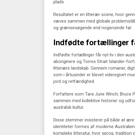
plads.
Resultatet er en litterær scene, hvor gen
væves sammen med globale problemstilli
og grænsesøgende end nogensinde før.
Indfødte fortællinger få
Indfødte fortællinger får nyt liv i den aus
aboriginere og Torres Strait Islander-fo
litterære landskab. Gennem romaner, digt
som i årtusinder er blevet videregivet mun
jord og retfærdighed.
Forfattere som Tara June Winch, Bruce P
sammen med kollektive historier og udfor
australsk kultur.
Disse stemmer insisterer på både at ære
identiteter formes af moderne Australien
kompleks litteratur, hvor sprog, traditi