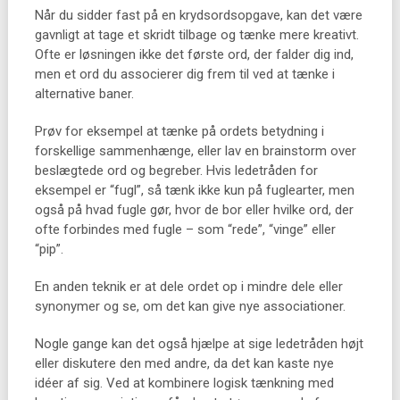
Når du sidder fast på en krydsordsopgave, kan det være
gavnligt at tage et skridt tilbage og tænke mere kreativt.
Ofte er løsningen ikke det første ord, der falder dig ind,
men et ord du associerer dig frem til ved at tænke i
alternative baner.
Prøv for eksempel at tænke på ordets betydning i
forskellige sammenhænge, eller lav en brainstorm over
beslægtede ord og begreber. Hvis ledetråden for
eksempel er “fugl”, så tænk ikke kun på fuglearter, men
også på hvad fugle gør, hvor de bor eller hvilke ord, der
ofte forbindes med fugle – som “rede”, “vinge” eller
“pip”.
En anden teknik er at dele ordet op i mindre dele eller
synonymer og se, om det kan give nye associationer.
Nogle gange kan det også hjælpe at sige ledetråden højt
eller diskutere den med andre, da det kan kaste nye
idéer af sig. Ved at kombinere logisk tænkning med