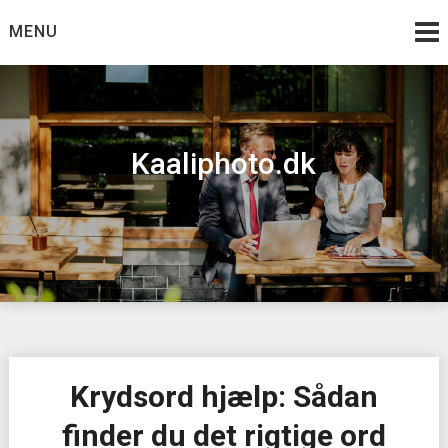
Skip
MENU
to
content
Kaaliphoto.dk
Krydsord hjælp: Sådan
finder du det rigtige ord