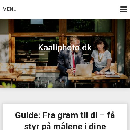
Skip
MENU
to
content
Kaaliphoto.dk
Guide: Fra gram til dl – få
styr på målene i dine