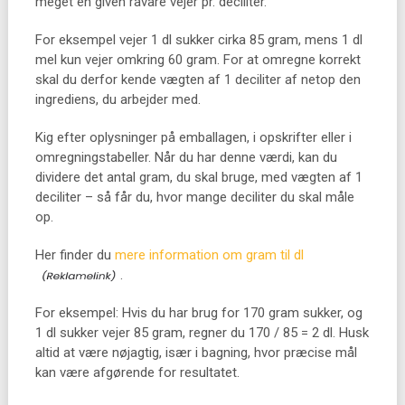
meget en given råvare vejer pr. deciliter.
For eksempel vejer 1 dl sukker cirka 85 gram, mens 1 dl
mel kun vejer omkring 60 gram. For at omregne korrekt
skal du derfor kende vægten af 1 deciliter af netop den
ingrediens, du arbejder med.
Kig efter oplysninger på emballagen, i opskrifter eller i
omregningstabeller. Når du har denne værdi, kan du
dividere det antal gram, du skal bruge, med vægten af 1
deciliter – så får du, hvor mange deciliter du skal måle
op.
Her finder du
mere information om gram til dl
.
For eksempel: Hvis du har brug for 170 gram sukker, og
1 dl sukker vejer 85 gram, regner du 170 / 85 = 2 dl. Husk
altid at være nøjagtig, især i bagning, hvor præcise mål
kan være afgørende for resultatet.