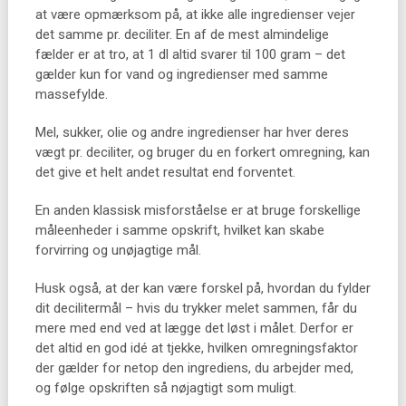
at være opmærksom på, at ikke alle ingredienser vejer
det samme pr. deciliter. En af de mest almindelige
fælder er at tro, at 1 dl altid svarer til 100 gram – det
gælder kun for vand og ingredienser med samme
massefylde.
Mel, sukker, olie og andre ingredienser har hver deres
vægt pr. deciliter, og bruger du en forkert omregning, kan
det give et helt andet resultat end forventet.
En anden klassisk misforståelse er at bruge forskellige
måleenheder i samme opskrift, hvilket kan skabe
forvirring og unøjagtige mål.
Husk også, at der kan være forskel på, hvordan du fylder
dit decilitermål – hvis du trykker melet sammen, får du
mere med end ved at lægge det løst i målet. Derfor er
det altid en god idé at tjekke, hvilken omregningsfaktor
der gælder for netop den ingrediens, du arbejder med,
og følge opskriften så nøjagtigt som muligt.