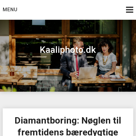
Skip
MENU
to
content
Kaaliphoto.dk
Diamantboring: Nøglen til
fremtidens bæredygtige