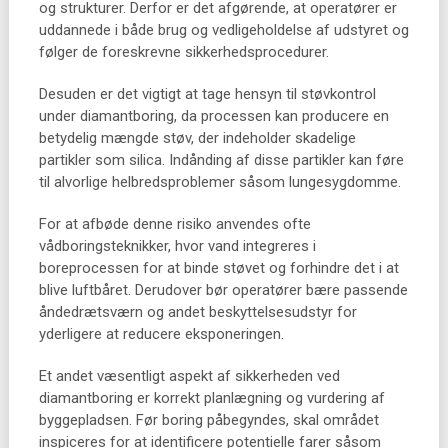
og strukturer. Derfor er det afgørende, at operatører er
uddannede i både brug og vedligeholdelse af udstyret og
følger de foreskrevne sikkerhedsprocedurer.
Desuden er det vigtigt at tage hensyn til støvkontrol
under diamantboring, da processen kan producere en
betydelig mængde støv, der indeholder skadelige
partikler som silica. Indånding af disse partikler kan føre
til alvorlige helbredsproblemer såsom lungesygdomme.
For at afbøde denne risiko anvendes ofte
vådboringsteknikker, hvor vand integreres i
boreprocessen for at binde støvet og forhindre det i at
blive luftbåret. Derudover bør operatører bære passende
åndedrætsværn og andet beskyttelsesudstyr for
yderligere at reducere eksponeringen.
Et andet væsentligt aspekt af sikkerheden ved
diamantboring er korrekt planlægning og vurdering af
byggepladsen. Før boring påbegyndes, skal området
inspiceres for at identificere potentielle farer såsom