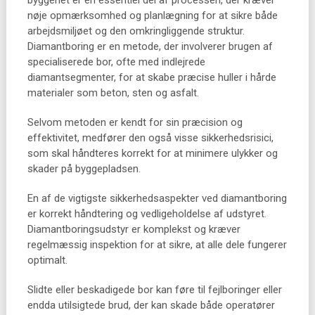
byggeriet er en essentiel del af processen, der kræver
nøje opmærksomhed og planlægning for at sikre både
arbejdsmiljøet og den omkringliggende struktur.
Diamantboring er en metode, der involverer brugen af
specialiserede bor, ofte med indlejrede
diamantsegmenter, for at skabe præcise huller i hårde
materialer som beton, sten og asfalt.
Selvom metoden er kendt for sin præcision og
effektivitet, medfører den også visse sikkerhedsrisici,
som skal håndteres korrekt for at minimere ulykker og
skader på byggepladsen.
En af de vigtigste sikkerhedsaspekter ved diamantboring
er korrekt håndtering og vedligeholdelse af udstyret.
Diamantboringsudstyr er komplekst og kræver
regelmæssig inspektion for at sikre, at alle dele fungerer
optimalt.
Slidte eller beskadigede bor kan føre til fejlboringer eller
endda utilsigtede brud, der kan skade både operatører