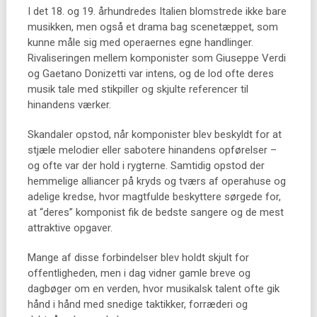
I det 18. og 19. århundredes Italien blomstrede ikke bare
musikken, men også et drama bag scenetæppet, som
kunne måle sig med operaernes egne handlinger.
Rivaliseringen mellem komponister som Giuseppe Verdi
og Gaetano Donizetti var intens, og de lod ofte deres
musik tale med stikpiller og skjulte referencer til
hinandens værker.
Skandaler opstod, når komponister blev beskyldt for at
stjæle melodier eller sabotere hinandens opførelser –
og ofte var der hold i rygterne. Samtidig opstod der
hemmelige alliancer på kryds og tværs af operahuse og
adelige kredse, hvor magtfulde beskyttere sørgede for,
at “deres” komponist fik de bedste sangere og de mest
attraktive opgaver.
Mange af disse forbindelser blev holdt skjult for
offentligheden, men i dag vidner gamle breve og
dagbøger om en verden, hvor musikalsk talent ofte gik
hånd i hånd med snedige taktikker, forræderi og