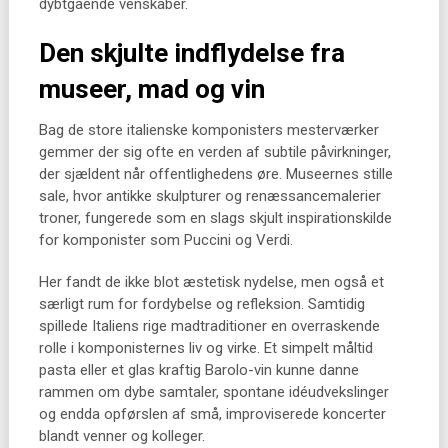
dybtgående venskaber.
Den skjulte indflydelse fra
museer, mad og vin
Bag de store italienske komponisters mesterværker
gemmer der sig ofte en verden af subtile påvirkninger,
der sjældent når offentlighedens øre. Museernes stille
sale, hvor antikke skulpturer og renæssancemalerier
troner, fungerede som en slags skjult inspirationskilde
for komponister som Puccini og Verdi.
Her fandt de ikke blot æstetisk nydelse, men også et
særligt rum for fordybelse og refleksion. Samtidig
spillede Italiens rige madtraditioner en overraskende
rolle i komponisternes liv og virke. Et simpelt måltid
pasta eller et glas kraftig Barolo-vin kunne danne
rammen om dybe samtaler, spontane idéudvekslinger
og endda opførslen af små, improviserede koncerter
blandt venner og kolleger.