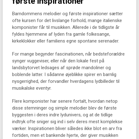
første inspirationer
Barndommens melodier og første inspirationer sætter
ofte kursen for det livslange forhold, mange italienske
komponister får til musikken. Allerede i de tidligste år
fyldes hjemmene af lyden fra gamle folkesange,
kirkeklokker eller familiens egne spontane serenader.
For mange begynder fascinationen, når bedsteforældre
synger vuggeviser, eller når den lokale fest på
landsbytorvet ledsages af sprøde mandoliner og
boblende latter. I sådanne øjeblikke spirer en barnlig
nysgerrighed, der forvandler hverdagens lydbilleder til
musikalske eventyr.
Flere komponister har senere fortalt, hvordan netop
disse stemninger og simple melodier blev de første
byggesten i deres indre lydunivers, og at de tidlige
indtryk ofte sniger sig ind i selv deres mest komplekse
værker. Inspirationen bliver således ikke blot en arv fra
fortiden, men et bankende hjerte, der giver musikken