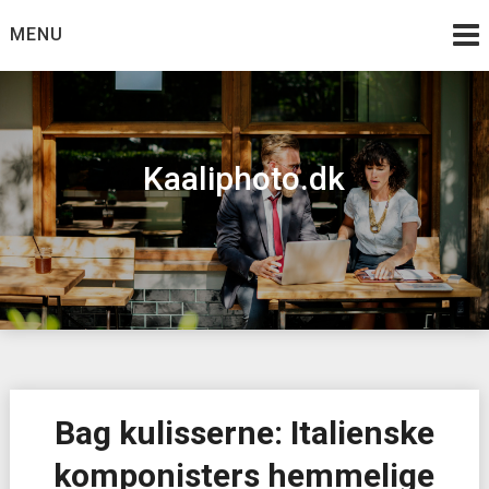
Skip
MENU
to
content
Kaaliphoto.dk
Bag kulisserne: Italienske
komponisters hemmelige