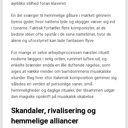
øjebliks stilhed foran klaveret.
En del sværger til hemmelige gåture i mørket gennem
byens gyder, hvor nattens lyde og skygger væver sig ind
i tonerne. Faktisk fortæller flere komponister, at de
bedste idéer ofte opstår i de sene nattetimer, hvor de
alene og uforstyrret kan lade fantasien flyve.
For mange er selve arbejdsprocessen næsten rituelt:
noderne lægges i sirlig orden, rummet luftes ud, og
enkelte brænder endda en lille duftende røgelse, som
siges at vække minder om barndommens musikalske
stunder. Bag hver stor italiensk komposition gemmer sig
således en verden af personlige vaner, små
hemmeligheder og daglige ritualer, der tilsammen udgør
den magiske opskrift på musikalsk skabelse.
Skandaler, rivalisering og
hemmelige alliancer