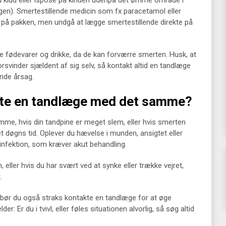
d klud eller ispose på kinden udenpå det ømme område i
angen). Smertestillende medicin som fx paracetamol eller
 på pakken, men undgå at lægge smertestillende direkte på
e fødevarer og drikke, da de kan forværre smerten. Husk, at
orsvinder sjældent af sig selv, så kontakt altid en tandlæge
ende årsag.
kte en tandlæge med det samme?
me, hvis din tandpine er meget slem, eller hvis smerten
et døgns tid. Oplever du hævelse i munden, ansigtet eller
infektion, som kræver akut behandling.
ller hvis du har svært ved at synke eller trække vejret,
.
, bør du også straks kontakte en tandlæge for at øge
: Er du i tvivl, eller føles situationen alvorlig, så søg altid