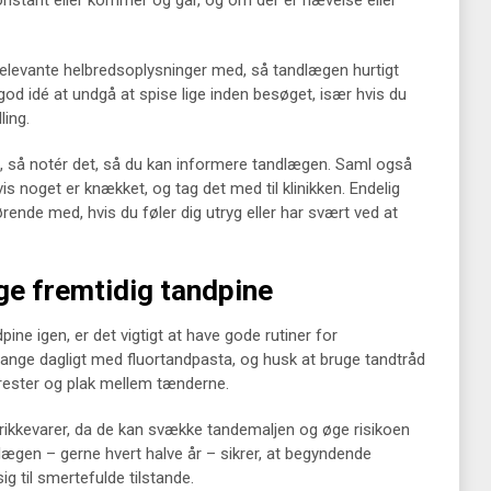
nstant eller kommer og går, og om der er hævelse eller
 relevante helbredsoplysninger med, så tandlægen hurtigt
god idé at undgå at spise lige inden besøget, især hvis du
ling.
n, så notér det, så du kan informere tandlægen. Saml også
is noget er knækket, og tag det med til klinikken. Endelig
ende med, hvis du føler dig utryg eller har svært ved at
gge fremtidig tandpine
ine igen, er det vigtigt at have gode rutiner for
ange dagligt med fluortandpasta, og husk at bruge tandtråd
drester og plak mellem tænderne.
rikkevarer, da de kan svække tandemaljen og øge risikoen
ægen – gerne hvert halve år – sikrer, at begyndende
ig til smertefulde tilstande.