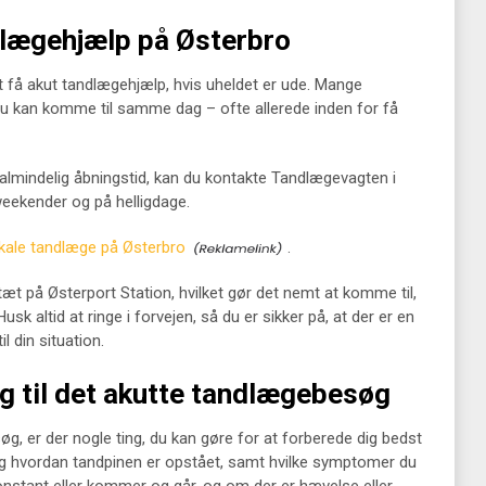
dlægehjælp på Østerbro
t få akut tandlægehjælp, hvis uheldet er ude. Mange
r du kan komme til samme dag – ofte allerede inden for få
almindelig åbningstid, kan du kontakte Tandlægevagten i
eekender og på helligdage.
okale tandlæge på Østerbro
.
æt på Østerport Station, hvilket gør det nemt at komme til,
sk altid at ringe i forvejen, så du er sikker på, at der er en
il din situation.
g til det akutte tandlægebesøg
søg, er der nogle ting, du kan gøre for at forberede dig bedst
 og hvordan tandpinen er opstået, samt hvilke symptomer du