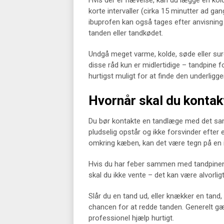
Hvis der er hævelse, kan du lægge en kol
korte intervaller (cirka 15 minutter ad g
ibuprofen kan også tages efter anvisning
tanden eller tandkødet.
Undgå meget varme, kolde, søde eller sur
disse råd kun er midlertidige – tandpine f
hurtigst muligt for at finde den underligg
Hvornår skal du konta
Du bør kontakte en tandlæge med det sam
pludselig opstår og ikke forsvinder efter 
omkring kæben, kan det være tegn på en 
Hvis du har feber sammen med tandpinen, e
skal du ikke vente – det kan være alvorligt
Slår du en tand ud, eller knækker en tand
chancen for at redde tanden. Generelt gælder
professionel hjælp hurtigt.