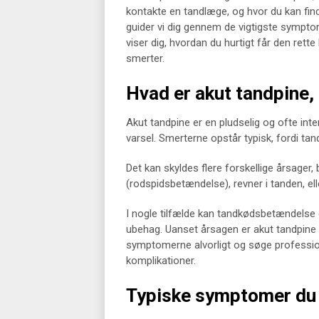
kontakte en tandlæge, og hvor du kan find
guider vi dig gennem de vigtigste symptom
viser dig, hvordan du hurtigt får den rett
smerter.
Hvad er akut tandpine,
Akut tandpine er en pludselig og ofte int
varsel. Smerterne opstår typisk, fordi tand
Det kan skyldes flere forskellige årsager,
(rodspidsbetændelse), revner i tanden, ell
I nogle tilfælde kan tandkødsbetændelse 
ubehag. Uanset årsagen er akut tandpine et
symptomerne alvorligt og søge professione
komplikationer.
Typiske symptomer du b