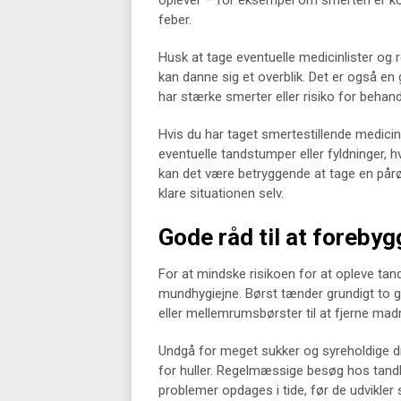
oplever – for eksempel om smerten er ko
feber.
Husk at tage eventuelle medicinlister og
kan danne sig et overblik. Det er også en 
har stærke smerter eller risiko for behand
Hvis du har taget smertestillende medici
eventuelle tandstumper eller fyldninger, hv
kan det være betryggende at tage en pårør
klare situationen selv.
Gode råd til at foreby
For at mindske risikoen for at opleve tandp
mundhygiejne. Børst tænder grundigt to g
eller mellemrumsbørster til at fjerne ma
Undgå for meget sukker og syreholdige d
for huller. Regelmæssige besøg hos tandl
problemer opdages i tide, før de udvikler s