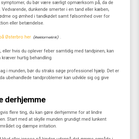
sse symptomer, du bør være særligt opmærksom på, da de
. Vedvarende, dunkende smerter i en tand eller kæben,
, rødme og ømhed i tandkødet samt følsomhed over for
ktion eller betændelse.
på Østerbro her
.
, eller hvis du oplever feber samtidig med tandpinen, kan
 kræver hurtig behandling.
mag i munden, bør du straks søge professionel hjælp. Det er
, da ubehandlede tandproblemer kan udvikle sig og give
ne derhjemme
igvis flere ting, du kan gøre derhjemme for at lindre
gen. Start med at skylle munden grundigt med lunkent
området og dæmpe irritation.