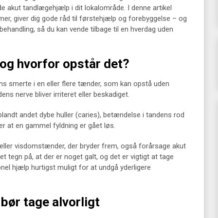
e akut tandlægehjælp i dit lokalområde. I denne artikel
er, giver dig gode råd til førstehjælp og forebyggelse – og
e behandling, så du kan vende tilbage til en hverdag uden
 og hvorfor opstår det?
ens smerte i en eller flere tænder, som kan opstå uden
ens nerve bliver irriteret eller beskadiget.
 blandt andet dybe huller (caries), betændelse i tandens rod
er at en gammel fyldning er gået løs.
eller visdomstænder, der bryder frem, også forårsage akut
 tegn på, at der er noget galt, og det er vigtigt at tage
l hjælp hurtigst muligt for at undgå yderligere
ør tage alvorligt